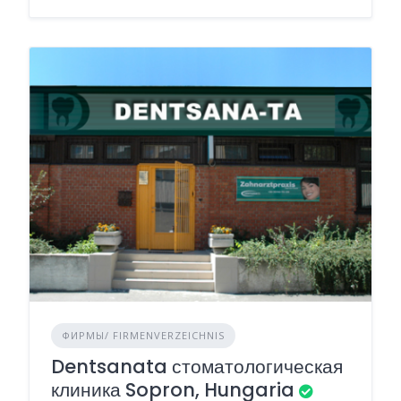
ФИРМЫ/ FIRMENVERZEICHNIS
Dentsanata стоматологическая
клиника Sopron, Hungaria