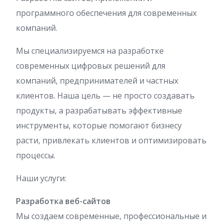
программного обеспечения для современных
компаний.
Мы специализируемся на разработке
современных цифровых решений для
компаний, предпринимателей и частных
клиентов. Наша цель — не просто создавать
продукты, а разрабатывать эффективные
инструменты, которые помогают бизнесу
расти, привлекать клиентов и оптимизировать
процессы.
Наши услуги:
Разработка веб-сайтов
Мы создаем современные, профессиональные и