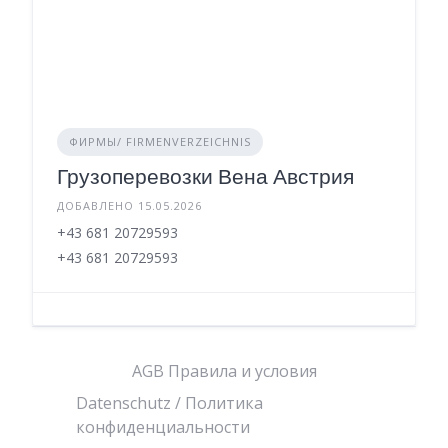
ФИРМЫ/ FIRMENVERZEICHNIS
Грузоперевозки Вена Австрия
ДОБАВЛЕНО 15.05.2026
+43 681 20729593
+43 681 20729593
AGB Правила и условия
Datenschutz / Политика
конфиденциальности