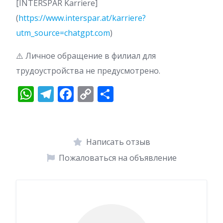
[INTERSPAR Karriere]
(
https://www.interspar.at/karriere?
utm_source=chatgpt.com
)
⚠️ Личное обращение в филиал для
трудоустройства не предусмотрено.
W
T
F
C
О
h
el
ac
o
т
at
e
e
p
п
s
gr
b
y
р
Написать отзыв
A
a
o
Li
а
Пожаловаться на объявление
p
m
o
n
в
p
k
k
и
т
ь