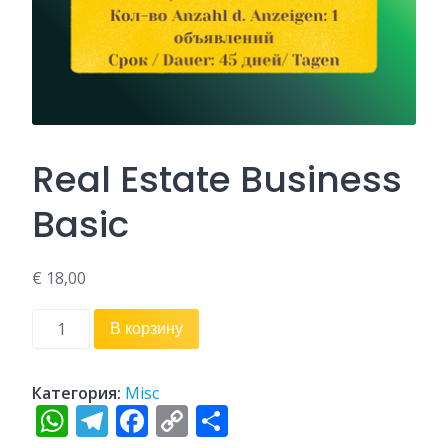
Real Estate Business
Basic
€
18,00
Количество
Alternative:
В корзину
товара
Real
Estate
Категория:
Misc
WhatsApp
Telegram
Facebook
Copy
Отправить
Business
Basic